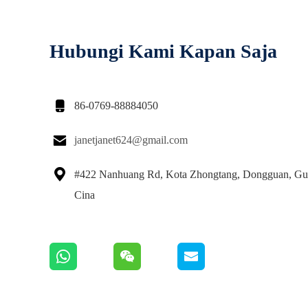
Hubungi Kami Kapan Saja

86-0769-88884050

janetjanet624@gmail.com

#422 Nanhuang Rd, Kota Zhongtang, Dongguan, Gu
Cina