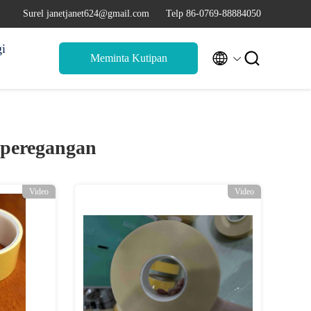
Surel janetjanet624@gmail.com
Telp 86-0769-88884050
i


Meminta Kutipan
s peregangan
Video
Video