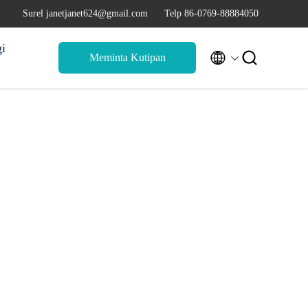
Surel janetjanet624@gmail.com
Telp 86-0769-88884050
i


Meminta Kutipan